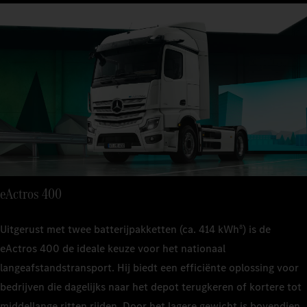
Technisch 
ton), v
Technisch
Technisch 
22 ton 
44 ton
22 ton 
Leeggewic
ton), v
ton), v
ca. 9,7 
Technisch 
22 ton 
Leeggewic
Leeggewic
Motorverm
ca. 11,4
ton), v
ca. 10,
400 kW
Motorverm
Leeggewic
Motorverm
Aandrijvin
400 kW
ca. 11,7
400 kW
4 versn
Aandrijvin
Motorverm
Aandrijvin
Actieradiu
4 versn
400 kW
4 versn
–
eActros 400
Actieradiu
Aandrijvin
Actieradiu
Laadverm
–
4 versn
–
ca. 25 
Uitgerust met twee batterijpakketten (ca. 414 kWh
) is de
8
Laadverm
eActros 400 de ideale keuze voor het nationaal
Actieradiu
Laadverm
ca. 22 
–
ca. 25 
langeafstandstransport. Hij biedt een efficiënte oplossing voor
bedrijven die dagelijks naar het depot terugkeren of kortere tot
Laadverm
middellange ritten rijden. Door het lagere gewicht is bovendien