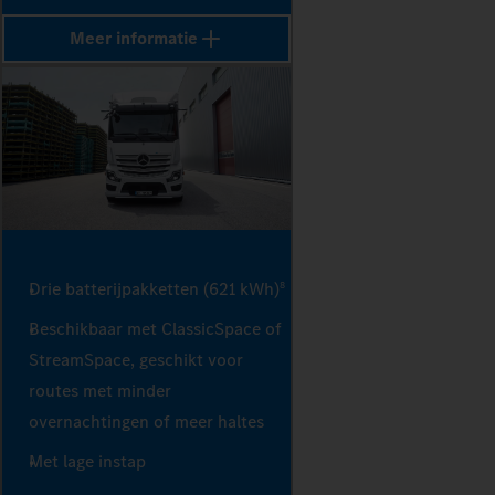
Meer informatie
Drie batterijpakketten (621 kWh)
8
Beschikbaar met ClassicSpace of
StreamSpace, geschikt voor
routes met minder
overnachtingen of meer haltes
Met lage instap