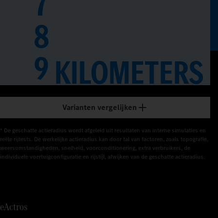
7
8
0
1
9
KILOMETERS
2
3
Varianten vergelijken
4
* De geschatte actieradius wordt afgeleid uit resultaten van interne simulaties en 
5
reële rijtests. De werkelijke actieradius kan door tal van factoren, zoals topografie, 
weersomstandigheden, snelheid, voorconditionering, extra verbruikers, de 
individuele voertuigconfiguratie en rijstijl, afwijken van de geschatte actieradius.
6
7
eActros