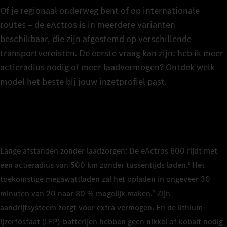
6
details
De pass
Of je regionaal onderweg bent of op internationale
De gesc
van de 
7
routes – de eActros is in meerdere varianten
de tech
De pass
beschikbaar, die zijn afgestemd op verschillende
laadba
details
Chassi
transportvereisten. De eerste vraag kan zijn: heb ik meer
8
wielba
actieradius nodig of meer laadvermogen? Ontdek welk
Trekke
model het beste bij jouw inzetprofiel past.
9
Trekke
Trekke
Cabine/ca
Cabine/ca
2,3 m, 
0
2,3 m, 
Classi
Classi
Cabine/ca
Cabine/ca
Lange afstanden zonder laadzorgen: De eActros 600 rijdt met
2,5 m, 
Accu's
2,5 m, 
1
Accu's
een actieradius van 500 km zonder tussentijds laden.
Het
1
LFP (li
Stream/
Stream/
LFP (li
toekomstige megawattladen zal het opladen in ongeveer 30
Aantal ac
2
Accu's
Accu's
minuten van 20 naar 80 % mogelijk maken.
Zijn
9
Aantal ac
3
LFP (li
LFP (li
2
aandrijfsysteem zorgt voor extra vermogen. En de lithium-
Accucapaci
ijzerfosfaat (LFP)-batterijen hebben geen nikkel of kobalt nodig
Aantal ac
Aantal ac