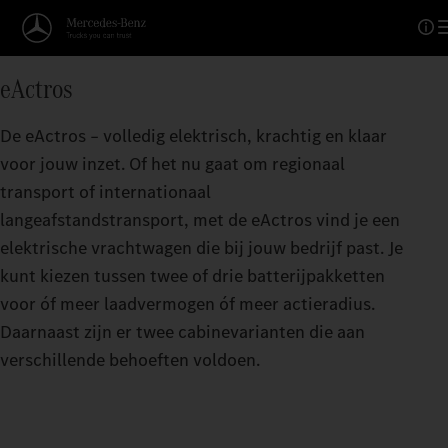
Actieradiusberekenaar
eActros
GAAT VERDER DAN JE DEN
De eActros – volledig elektrisch, krachtig en klaar
Hoe groter de actieradius per acculading, hoe 
voor jouw inzet. Of het nu gaat om regionaal
brengen.
transport of internationaal
langeafstandstransport, met de eActros vind je een
elektrische vrachtwagen die bij jouw bedrijf past. Je
kunt kiezen tussen twee of drie batterijpakketten
voor óf meer laadvermogen óf meer actieradius.
Daarnaast zijn er twee cabinevarianten die aan
verschillende behoeften voldoen.