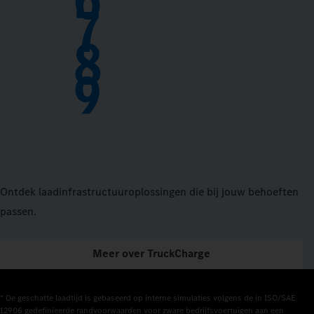
7
8
9
Ontdek laadinfrastructuuroplossingen die bij jouw behoeften
passen.
Meer over TruckCharge
* De geschatte laadtijd is gebaseerd op interne simulaties volgens de in ISO/SAE 
12906 gedefinieerde randvoorwaarden voor zware bedrijfsvoertuigen aan een 