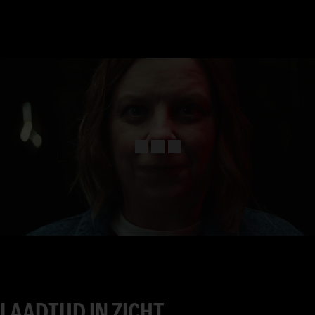
8
9
0
1
2
3
4
5
6
7
LAADTIJD IN ZICHT.