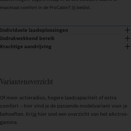
maximaal comfort in de ProCabin? Jij beslist.
100_PERCENT
100_
EXTERIOR_TEMPERATURE
20
EXTER
CELSIUS_DEGREE
Individuele laadoplossingen
Indrukwekkend bereik
OPERATIONAL_AREA
OPERA
Krachtige aandrijving
REGIONAL
LONG_DISTANCE
REGI
De op maat gemaakte oplossing voor jouw bedrijf: met de
Actier
passende laadoplossing integreert TruckCharge jouw eTrucks zo
Actier
Actier
GAA
goed mogelijk in jouw bedrijfsprocessen en zorgt het voor het
ESTIMATED_RANGE
EST
Actier
GAA
GAA
betrouwbare functioneren van de laadinfrastructuur.
Variantenoverzicht
GAA
Bepaal 
Bepaal 
batterij
Bepaal 
Of meer actieradius, hogere laadcapaciteit of extra
batterij
Bepaal h
batterij
comfort – hier vind je de passende modelvariant voor je
batterij
behoeften. Krijg hier snel een overzicht van het eActros-
0
gamma.