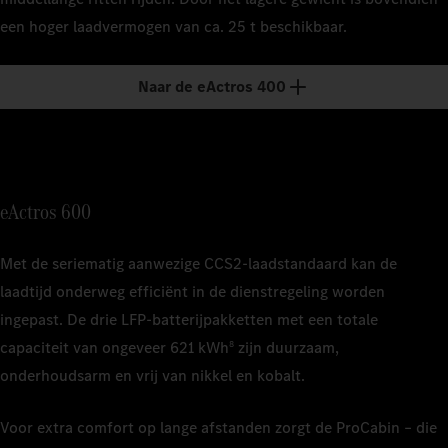
ca. 22 
een hoger laadvermogen van ca. 25 t beschikbaar.
1
Nominale 
Deze kan v
1
Nominale 
Naar de eActros 400
1
Nominale 
2
De laadti
Deze kan v
Deze kan a
bedrijfsvo
2
De laadti
2
De laadti
1
Nominale 
bedrijfsvo
bedrijfsvo
Deze kan v
A.
eActros 600
2
De geschat
werkelijke
voorkondit
Met de seriematig aanwezige CCS2‑laadstandaard kan de
de geschat
laadtijd onderweg efficiënt in de dienstregeling worden
3
Gebaseerd
ingepast. De drie LFP‑batterijpakketten met een totale
(MCS)-stan
capaciteit van ongeveer 621 kWh
zijn duurzaam,
8
4
De laadti
onderhoudsarm en vrij van nikkel en kobalt.
bedrijfsvo
A.
Voor extra comfort op lange afstanden zorgt de ProCabin – die