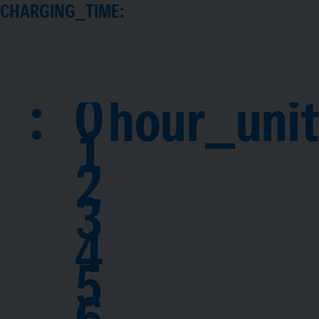
CHARGING_TIME:
:
0
hour_unit
1
2
3
4
5
6