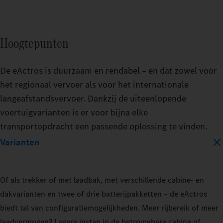
BATTERY_CAPACITY
Hoogtepunten
400_KWH
600_KWH
De eActros is duurzaam en rendabel – en dat zowel voor
het regionaal vervoer als voor het internationale
langeafstandsvervoer. Dankzij de uiteenlopende
MODEL
voertuigvarianten is er voor bijna elke
EACTROS_600_PROCABIN_TRACTO
transportopdracht een passende oplossing te vinden.
Varianten
TRAILER
TRAIL
DRY_BOX
REFRIGERATED
DRY_
Of als trekker of met laadbak, met verschillende cabine- en
dakvarianten en twee of drie batterijpakketten – de eActros
LOAD_CAPACITY
LOAD_
biedt tal van configuratiemogelijkheden. Meer rijbereik of meer
10_PERCENT
50_PERCENT
10_P
laadvermogen? Lagere instap in de betrouwbare cabine of