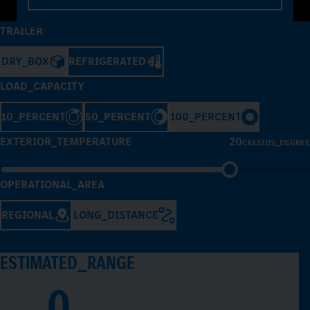
TRAILER
DRY_BOX
REFRIGERATED
LOAD_CAPACITY
10_PERCENT
50_PERCENT
100_PERCENT
EXTERIOR_TEMPERATURE
20
CELSIUS_DEGREE
OPERATIONAL_AREA
REGIONAL
LONG_DISTANCE
ESTIMATED_RANGE
0